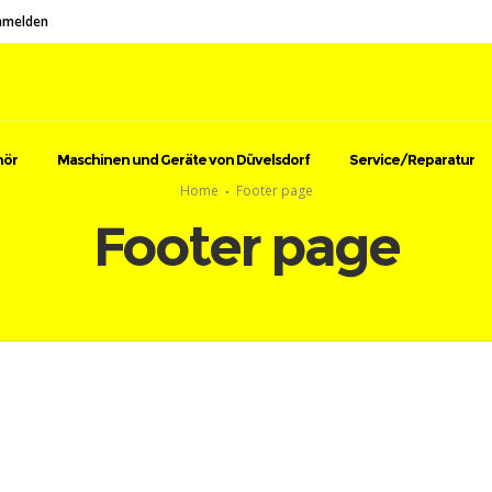
nmelden
hör
Maschinen und Geräte von Düvelsdorf
Service/Reparatur
Home
Footer page
Footer page
U